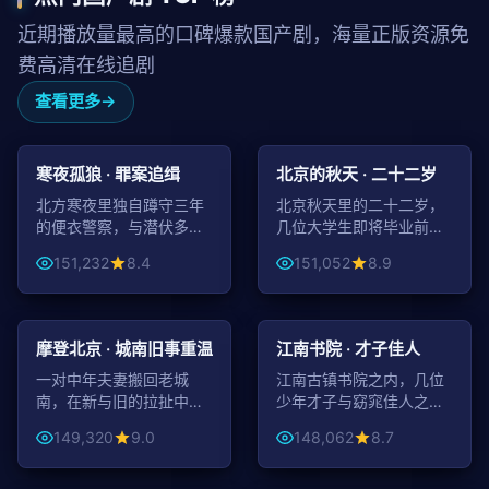
近期播放量最高的口碑爆款国产剧，海量正版资源免
费高清在线追剧
查看更多
99:14
99:34
动作
青春
寒夜孤狼 · 罪案追缉
北京的秋天 · 二十二岁
北方寒夜里独自蹲守三年
北京秋天里的二十二岁，
的便衣警察，与潜伏多年
几位大学生即将毕业前的
的毒贩头目终极对决。
不安、勇敢与告别。
151,232
8.4
151,052
8.9
99:57
50:49
都市
古装
摩登北京 · 城南旧事重温
江南书院 · 才子佳人
一对中年夫妻搬回老城
江南古镇书院之内，几位
南，在新与旧的拉扯中重
少年才子与窈窕佳人之间
新认识彼此与这座城。
的诗意青春。
149,320
9.0
148,062
8.7
44:06
49:40