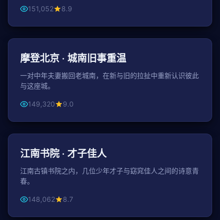
151,052
8.9
110分钟
都市
摩登北京 · 城南旧事重温
一对中年夫妻搬回老城南，在新与旧的拉扯中重新认识彼此
与这座城。
149,320
9.0
50分钟 / 集
古装
江南书院 · 才子佳人
江南古镇书院之内，几位少年才子与窈窕佳人之间的诗意青
春。
148,062
8.7
44分钟 / 集