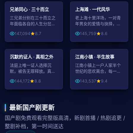
家庭
都市
兄弟同心 · 三十而立
上海滩 · 一代风华
三兄弟分别在三十而立之
老上海十里洋场，一对青
年面临各自的人生分岔
年男女的爱情与抉择，见
口，最终选择回到老家共
证一座城市的黄金年代。
147,094
8.7
145,759
8.6
同打拼。
99:19
45:15
悬疑
家庭
沉默的证人 · 真相之外
江南小镇 · 半生故事
法庭上唯一证人选择沉
江南小镇上一户人家半个
默，被告无罪释放。真相
世纪的悲欢离合，每一年
却在十年后悄然浮出水
都是一段独立又相连的故
144,172
8.8
143,537
9.4
面。
事。
最新国产剧更新
国产剧免费观看完整版高清，新剧首播 / 热剧追更 /
整剧补档，第一时间送达